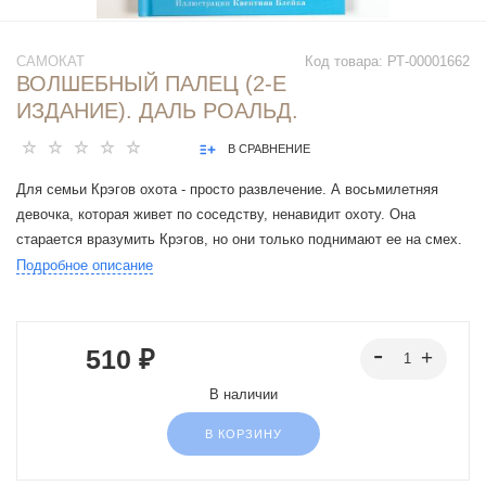
САМОКАТ
Код товара:
РТ-00001662
ВОЛШЕБНЫЙ ПАЛЕЦ (2-Е
ИЗДАНИЕ). ДАЛЬ РОАЛЬД.
В СРАВНЕНИЕ
Для семьи Крэгов охота - просто развлечение. А восьмилетняя
девочка, которая живет по соседству, ненавидит охоту. Она
старается вразумить Крэгов, но они только поднимают ее на смех.
Однажды Крэги заходят так далеко, что сил терпеть их жестокость
Подробное описание
у девочки не остается, и она тычет в них своим Волшебным
пальцем. Когда девочка очень-очень рассержена, через нее как
будто проходит электрический разряд и указательный палец ее
510 ₽
правой руки начинает жутко дергаться... И на этот раз
Волшебный
палец
превращает Крэгов в уток!
В наличии
Для младшего и среднего школьного возраста.
В КОРЗИНУ