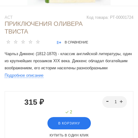
АСТ
Код товара:
РТ-00001724
ПРИКЛЮЧЕНИЯ ОЛИВЕРА
ТВИСТА
В СРАВНЕНИЕ
Чарльз Диккенс (1812-1870) - классик английской литературы, один
из крупнейших прозаиков ХIХ века. Диккенс обладал богатейшим
воображением, его истории населены разнообразными
драматическими, комическими и трагическими персонажами,
Подробное описание
людьми всех сословий, а также - массой бытовых деталей. На
страницах романов писателя запечатлены картины жизни всего
английского общества ХIХ столетия.
315 ₽
2
В КОРЗИНУ
КУПИТЬ В ОДИН КЛИК