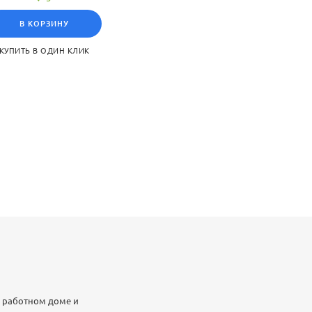
бщества ХIХ столетия.
В КОРЗИНУ
КУПИТЬ В ОДИН КЛИК
в работном доме и