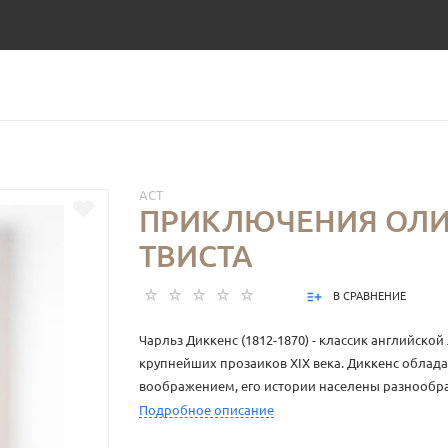
АСТ
ПРИКЛЮЧЕНИЯ ОЛИ
ТВИСТА
В СРАВНЕНИЕ
Чарльз Диккенс (1812-1870) - классик английской
крупнейших прозаиков ХIХ века. Диккенс облад
воображением, его истории населены разнообр
комическими и трагическими персонажами, людь
Подробное описание
также - массой бытовых деталей. На страницах 