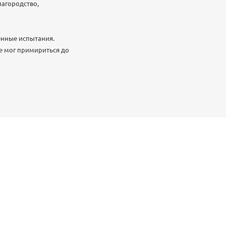
лагородство,
енные испытания.
не мог примириться до