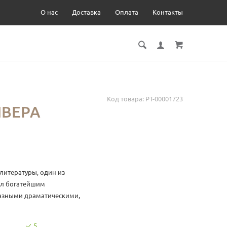
О нас
Доставка
Оплата
Контакты
Код товара:
РТ-00001723
ВЕРА
 литературы, один из
ал богатейшим
азными драматическими,
ми всех сословий, а
романов писателя
5