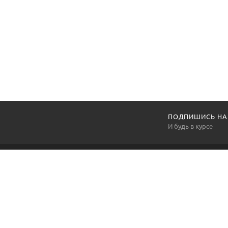
ПОДПИШИСЬ НА
И будь в курсе
BOOKHALL
Интернет-магазин Букхолла Красноярского ТЮЗа - это
пространство, в котором можно выбрать, заказать и
быстро получить сувениры и мерч Красноярского ТЮЗа,