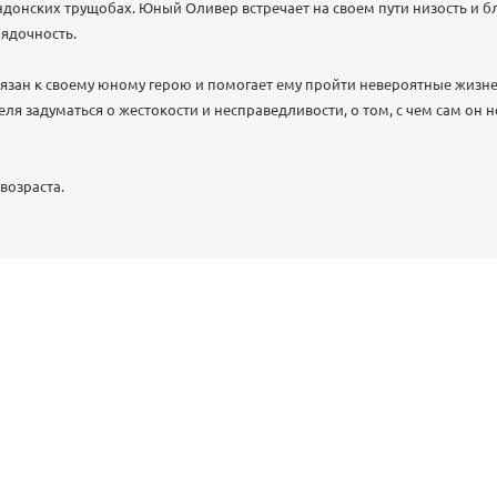
донских трущобах. Юный Оливер встречает на своем пути низость и б
ядочность.
язан к своему юному герою и помогает ему пройти невероятные жизн
еля задуматься о жестокости и несправедливости, о том, с чем сам он 
возраста.