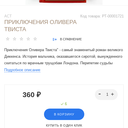
АСТ
Код товара:
РТ-00001721
ПРИКЛЮЧЕНИЯ ОЛИВЕРА
ТВИСТА
В СРАВНЕНИЕ
Приключения Оливера Твиста" - самый знаменитый роман великого
Диккенса. История мальчика, оказавшегося сиротой, вынужденного
скитаться по мрачным трущобам Лондона. Перипетии судьбы
маленького героя, многочисленные встречи на его пути и
Подробное описание
счастливый конец трудных и опасных приключений - все это
вызывает неподдельный интерес у читателей.
360 ₽
6
В КОРЗИНУ
КУПИТЬ В ОДИН КЛИК