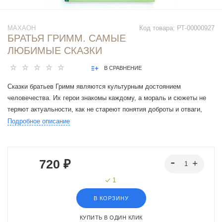
МАХАОН
Код товара:
РТ-00000927
БРАТЬЯ ГРИММ. САМЫЕ
ЛЮБИМЫЕ СКАЗКИ
В СРАВНЕНИЕ
Сказки братьев Гримм являются культурным достоянием
человечества. Их герои знакомы каждому, а мораль и сюжеты не
теряют актуальности, как не стареют понятия доброты и отваги,
храбрости и чести. Датская художница Сидсель Брикс создала для
Подробное описание
Великих Сказок иллюстрации, стилистика которых безупречно
соответствует текстам и оттеняет их современность. Забавные и
запоминающиеся, нарисованные словно играючи, они трогают
720 ₽
сердце и согревают душу.
1
В КОРЗИНУ
КУПИТЬ В ОДИН КЛИК