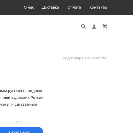
О нас
Доставка
Оплата
Контакты
Код товара:
РТ-00001292
ивам русских народных
енный художник России
южеты, и узнаваемые
, великолепные
1
В КОРЗИНУ