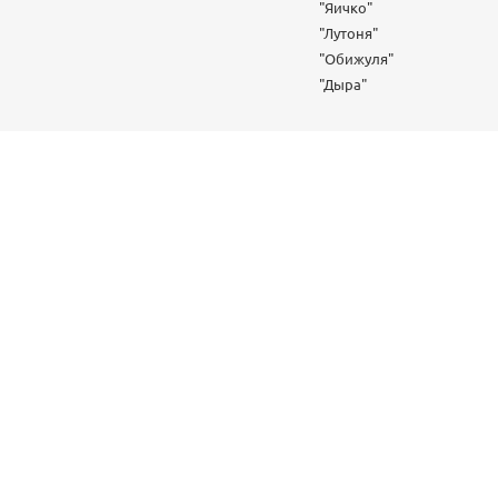
"Яичко"
"Лутоня"
"Обижуля"
"Дыра"