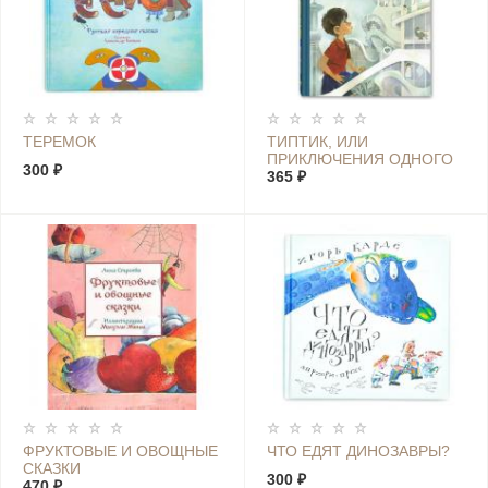
ТЕРЕМОК
ТИПТИК, ИЛИ
ПРИКЛЮЧЕНИЯ ОДНОГО
300 ₽
МАЛЬЧИКА,
365 ₽
ВЕЛИКОЛЕПНОЙ
БАБУШКИ И ГОВОРЯЩЕГО
ВОРОНА
ФРУКТОВЫЕ И ОВОЩНЫЕ
ЧТО ЕДЯТ ДИНОЗАВРЫ?
СКАЗКИ
300 ₽
470 ₽