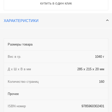
Текст «Алисы в стране чудес» дается в переводе Александры
КУПИТЬ В ОДИН КЛИК
Николаевны Рождественской. Он считается первым
переводом истории Кэрролла на русский. «Алиса в
Зазеркалье» дается в переводе В. А. Азова (литературный
ХАРАКТЕРИСТИКИ
псевдоним Владимира Александровича Ашкинази). Его
перевод «Алисы в Зазеркалье» остается значимым вкладом в
русскую культуру.
Размеры товара
Вес в гр.
1040 г
Д х Ш х В в мм
285 x 215 x 20 мм
Количество страниц
160
Прочее
ISBN номер
9785960302401