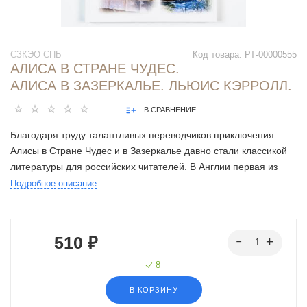
СЗКЭО СПБ
Код товара:
РТ-00000555
АЛИСА В СТРАНЕ ЧУДЕС.
АЛИСА В ЗАЗЕРКАЛЬЕ. ЛЬЮИС КЭРРОЛЛ.
В СРАВНЕНИЕ
Благодаря труду талантливых переводчиков приключения
Алисы в Стране Чудес и в Зазеркалье давно стали классикой
литературы для российских читателей. В Англии первая из
этих двух этих книг, написанных математиком Чарльзом
Подробное описание
Лютвиджем Доджсоном, который теперь более известен по
своему литературному псевдониму как Льюис Кэрролл, вышла
в свет в 1865 году. Читателей привлекли не только
510 ₽
удивительные приключения главной героини, но и
великолепные иллюстрации, выполненные английским
8
художником Джоном Тенниелом.
В КОРЗИНУ