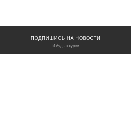
ПОДПИШИСЬ НА НОВОСТИ
И будь в курсе
КАТАЛОГ
О НАС
Акции
О нас
Политика безопасности
Условия соглашения