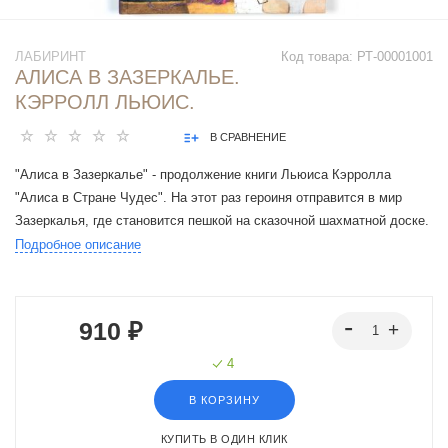
ЛАБИРИНТ
Код товара:
РТ-00001001
АЛИСА В ЗАЗЕРКАЛЬЕ.
КЭРРОЛЛ ЛЬЮИС.
В СРАВНЕНИЕ
"Алиса в Зазеркалье" - продолжение книги Льюиса Кэрролла
"Алиса в Стране Чудес". На этот раз героиня отправится в мир
Зазеркалья, где становится пешкой на сказочной шахматной доске.
Читателей ждет множество удивительных приключений с участием
Подробное описание
фантастических зазеркальных героев.
910 ₽
4
В КОРЗИНУ
КУПИТЬ В ОДИН КЛИК