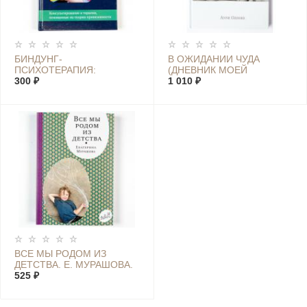
БИНДУНГ-
В ОЖИДАНИИ ЧУДА
ПСИХОТЕРАПИЯ:
(ДНЕВНИК МОЕЙ
МЛАДЕНЧЕСТВО И
300 ₽
БЕРЕМЕННОСТИ)
1 010 ₽
РАННИЙ ВОЗРАСТ
ВСЕ МЫ РОДОМ ИЗ
ДЕТСТВА. Е. МУРАШОВА.
525 ₽