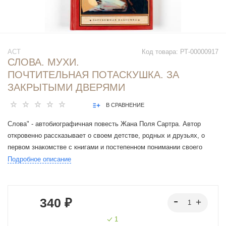
АСТ
Код товара:
РТ-00000917
СЛОВА. МУХИ.
ПОЧТИТЕЛЬНАЯ ПОТАСКУШКА. ЗА
ЗАКРЫТЫМИ ДВЕРЯМИ
В СРАВНЕНИЕ
Слова" - автобиографичная повесть Жана Поля Сартра. Автор
откровенно рассказывает о своем детстве, родных и друзьях, о
первом знакомстве с книгами и постепенном понимании своего
призвания стать писателем: "Я обрел свою религию: книга стала
Подробное описание
казаться мне важнее всего на свете". Франция второй четверти ХХ
века, модные тогда писатели и книги - обо всем этом Сартр пишет
остроумно и язвительно, но и к себе он относится не менее
340 ₽
критично: раскрывает читателю собственные детские фантазии и
заблуждения, отразившиеся уже на его взрослой жизни.
1