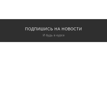
ПОДПИШИСЬ НА НОВОСТИ
И будь в курсе
КАТАЛОГ
О НАС
Акции
О нас
Политика безопасности
Условия соглашения