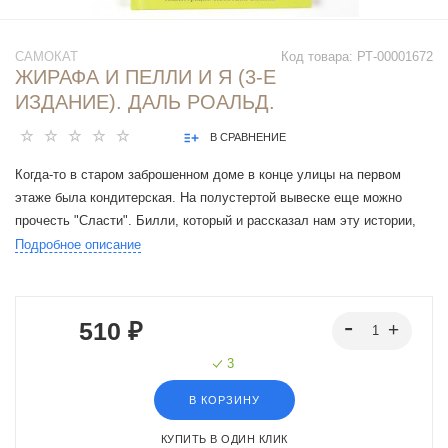
САМОКАТ
Код товара:
РТ-00001672
ЖИРАФА И ПЕЛЛИ И Я (3-Е
ИЗДАНИЕ). ДАЛЬ РОАЛЬД.
В СРАВНЕНИЕ
Когда-то в старом заброшенном доме в конце улицы на первом
этаже была кондитерская. На полустертой вывеске еще можно
прочесть "Сласти". Билли, который и рассказал нам эту истории,
мечтал, чтобы кондитерская снова открылась - он только от мамы
Подробное описание
знал, что это такое.
510 ₽
3
В КОРЗИНУ
КУПИТЬ В ОДИН КЛИК